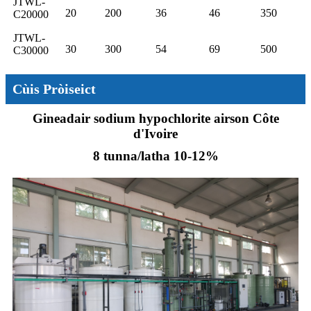
JTWL-
20
200
36
46
350
C20000
JTWL-
30
300
54
69
500
C30000
Cùis Pròiseict
Gineadair sodium hypochlorite airson Côte
d'Ivoire
8 tunna/latha 10-12%