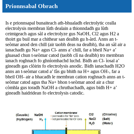
Prionnsabal Obrach
Is e prionnsapal bunaiteach ath-bhualadh electrolytic cealla
electrolysis membran lùth dealain a thionndadh gu lùth
ceimigeach agus sàl a electrolyze gus NaOH, Cl2 agus H2 a
thoirt gu buil mar a chithear san dealbh gu h-àrd. Anns an t-
seòmar anod den chill (air taobh deas na dealbh), tha an sàl air a
ianachadh gu Na+ agus Cl- anns a’ chill, far a bheil Na+ a’
gluasad chun t-seòmar catod (taobh clì na dealbh) tro membran
ianach roghnach fo ghnìomhachd luchd. Bidh an Cl- ìosal a’
gineadh gas clòirin fo electrolysis anodic. Bidh ianachadh H2O
anns an t-seòmar catod a’ fàs gu bhith na H+ agus OH-, far a
bheil OH- air a bhacadh le membran cation roghnach anns an t-
seòmar catod agus tha Na+ bhon t-seòmar anod air a chur
còmhla gus toradh NaOH a chruthachadh, agus bidh H+ a’
gineadh haidridean fo electrolysis catodic.