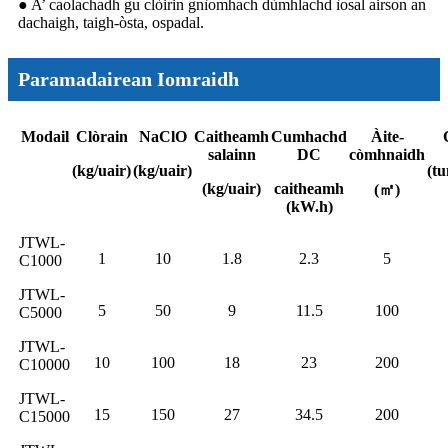
● A’ caolachadh gu clòirin gnìomhach dùmhlachd ìosal airson an
dachaigh, taigh-òsta, ospadal.
Paramadairean Iomraidh
Modail
Clòrain
NaClO
Caitheamh
Cumhachd
Àite-
salainn
DC
còmhnaidh
(kg/uair)
(kg/uair)
(t
(kg/uair)
caitheamh
(㎡)
(kW.h)
JTWL-
1
10
1.8
2.3
5
C1000
JTWL-
5
50
9
11.5
100
C5000
JTWL-
10
100
18
23
200
C10000
JTWL-
15
150
27
34.5
200
C15000