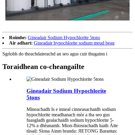
Roimhe:
Gineadair Sodium Hypochlorite 5tons
Air adhart:
Gineadair hypochlorite sodium meud beag
Sgrìobh do theachdaireachd an seo agus cuir thugainn i
Toraidhean co-cheangailte
Gineadair Sodium Hypochlorite
5tons
Mìneachadh Is e inneal cinneasachaidh sodium
hypochlorite meadhanach mòr a tha seo gus
fuasgladh gealachaidh sodium hypochlorite 5-
12% a dhèanamh. Mion-fhiosrachadh luath Àite
tùsail: Sìona Ainm branda: JIETONG Barantas: