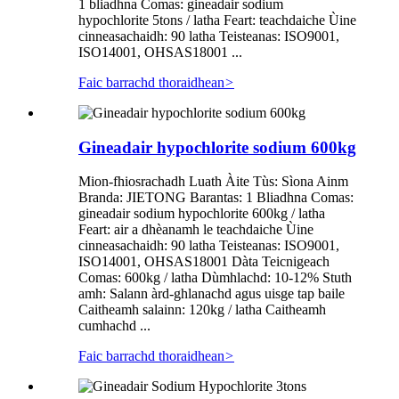
1 bliadhna Comas: gineadair sodium
hypochlorite 5tons / latha Feart: teachdaiche Ùine
cinneasachaidh: 90 latha Teisteanas: ISO9001,
ISO14001, OHSAS18001 ...
Faic barrachd thoraidhean
>
Gineadair hypochlorite sodium 600kg
Mion-fhiosrachadh Luath Àite Tùs: Sìona Ainm
Branda: JIETONG Barantas: 1 Bliadhna Comas:
gineadair sodium hypochlorite 600kg / latha
Feart: air a dhèanamh le teachdaiche Ùine
cinneasachaidh: 90 latha Teisteanas: ISO9001,
ISO14001, OHSAS18001 Dàta Teicnigeach
Comas: 600kg / latha Dùmhlachd: 10-12% Stuth
amh: Salann àrd-ghlanachd agus uisge tap baile
Caitheamh salainn: 120kg / latha Caitheamh
cumhachd ...
Faic barrachd thoraidhean
>