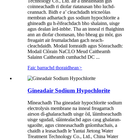
Technology Co., Ltd. air a dhealbhadh gus
coinneachadh ri diofar riatanasan bho luchd-
ceannach. Bidh e a’ cleachdadh teicneòlas
membran adhartach gus sodium hypochlorite a
ghineadh gu h-èifeachdach bho shalainn, uisge
agus dealan àrd-inbhe. Tha an inneal ri fhaighinn
ann an diofar chomasan, bho bheag gu mòr, gus
freagairt air feumalachdan gach neach-
cleachdaidh. Modail Iomraidh agus Sònrachadh:
Modail Clòrain NaCLO Meud Caitheamh
Salainn Caitheamh cumhachd DC ...
Faic barrachd thoraidhean
>
Gineadair Sodium Hypochlorite
Mìneachadh Tha gineadair hypochlorite sodium
electrolysis membrane na inneal freagarrach
airson dì-ghalarachadh uisge òil, làimhseachadh
uisge sgudail, slàintealachd agus casg ghalaran-
sgaoilte, agus cinneasachadh gnìomhachais, a
chaidh a leasachadh le Yantai Jietong Water
Treatment Technology Co., Ltd., China Water