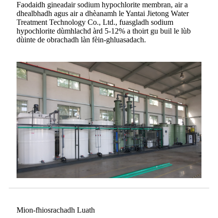
Faodaidh gineadair sodium hypochlorite membran, air a
dhealbhadh agus air a dhèanamh le Yantai Jietong Water
Treatment Technology Co., Ltd., fuasgladh sodium
hypochlorite dùmhlachd àrd 5-12% a thoirt gu buil le lùb
dùinte de obrachadh làn fèin-ghluasadach.
Mion-fhiosrachadh Luath