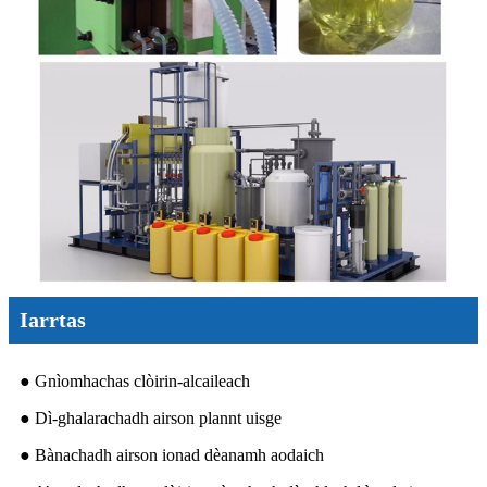
Iarrtas
● Gnìomhachas clòirin-alcaileach
● Dì-ghalarachadh airson plannt uisge
● Bànachadh airson ionad dèanamh aodaich