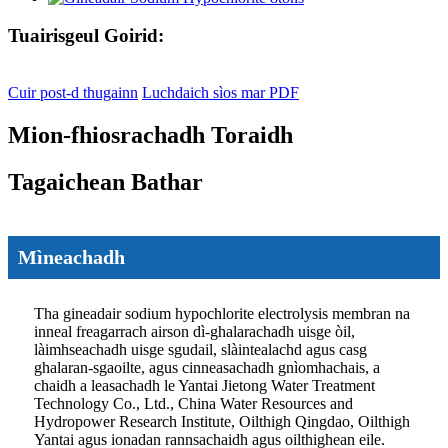
Tuairisgeul Goirid:
Cuir post-d thugainn
Luchdaich sìos mar PDF
Mion-fhiosrachadh Toraidh
Tagaichean Bathar
Mìneachadh
Tha gineadair sodium hypochlorite electrolysis membran na
inneal freagarrach airson dì-ghalarachadh uisge òil,
làimhseachadh uisge sgudail, slàintealachd agus casg
ghalaran-sgaoilte, agus cinneasachadh gnìomhachais, a
chaidh a leasachadh le Yantai Jietong Water Treatment
Technology Co., Ltd., China Water Resources and
Hydropower Research Institute, Oilthigh Qingdao, Oilthigh
Yantai agus ionadan rannsachaidh agus oilthighean eile.