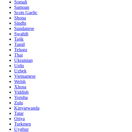
Somali
Samoan
Scots Gaelic
Shona
Sindhi
Sundanese
Swahili
Tajik
Tamil
Telugu
Thai
Ukrainian
Urdu
Uzbek
Vietnamese
Welsh
Xhosa
Yiddish
Yoruba
Zulu
Kinyarwanda
Tatar
Oriya
Turkmen
Uyghur