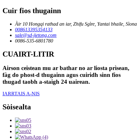
Cuir fios thugainn
Àir 10 Hongqi rathad an iar, Zhifu Sgìre, Yantai bhaile, Sìona
008613395354133
sale@sd-jietong.com
0086-535-6801780
CUAIRT-LITIR
Airson ceistean mu ar bathar no ar liosta prìsean,
fàg do phost-d thugainn agus cuiridh sinn fios
thugad taobh a-staigh 24 uairean.
IARRTAIS A-NIS
Sòisealta