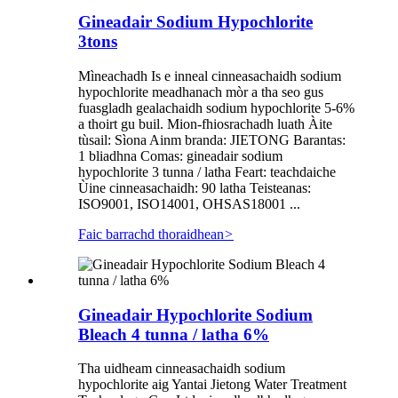
Gineadair Sodium Hypochlorite
3tons
Mìneachadh Is e inneal cinneasachaidh sodium
hypochlorite meadhanach mòr a tha seo gus
fuasgladh gealachaidh sodium hypochlorite 5-6%
a thoirt gu buil. Mion-fhiosrachadh luath Àite
tùsail: Sìona Ainm branda: JIETONG Barantas:
1 bliadhna Comas: gineadair sodium
hypochlorite 3 tunna / latha Feart: teachdaiche
Ùine cinneasachaidh: 90 latha Teisteanas:
ISO9001, ISO14001, OHSAS18001 ...
Faic barrachd thoraidhean
>
Gineadair Hypochlorite Sodium
Bleach 4 tunna / latha 6%
Tha uidheam cinneasachaidh sodium
hypochlorite aig Yantai Jietong Water Treatment