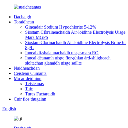
Dachaigh
Toraidhean
Gineadair Sodium Hypochlorite 5-12%
Siostam Clòraineachaidh Air-loidhne Electrolysis Uisge
Mara MGPS
Siostam Clorinachaidh Air-loidhne Electrolysis Brine 6-
8g/L
Inneal dì-shalannachaidh uisge-mara RO
Inneal dèanamh uisge fìor-ghlan àrd-shligheach
sìoltachan glanaidh uisge saillte
Naidheachdan
Ceistean Cumanta
Mu ar deidhinn
Teisteanas
Taic
Turas Factaraidh
Cuir fios thugainn
English