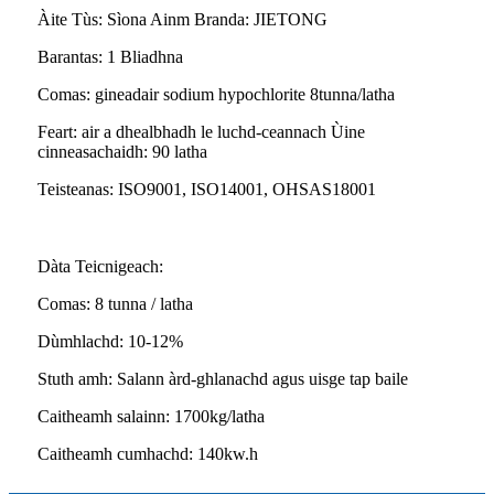
Àite Tùs: Sìona Ainm Branda: JIETONG
Barantas: 1 Bliadhna
Comas: gineadair sodium hypochlorite 8tunna/latha
Feart: air a dhealbhadh le luchd-ceannach Ùine
cinneasachaidh: 90 latha
Teisteanas: ISO9001, ISO14001, OHSAS18001
Dàta Teicnigeach:
Comas: 8 tunna / latha
Dùmhlachd: 10-12%
Stuth amh: Salann àrd-ghlanachd agus uisge tap baile
Caitheamh salainn: 1700kg/latha
Caitheamh cumhachd: 140kw.h