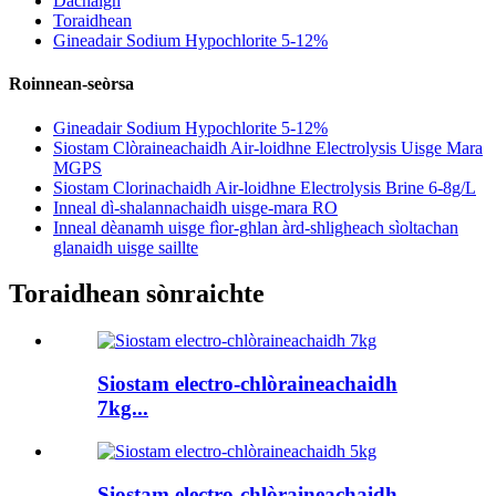
Dachaigh
Toraidhean
Gineadair Sodium Hypochlorite 5-12%
Roinnean-seòrsa
Gineadair Sodium Hypochlorite 5-12%
Siostam Clòraineachaidh Air-loidhne Electrolysis Uisge Mara
MGPS
Siostam Clorinachaidh Air-loidhne Electrolysis Brine 6-8g/L
Inneal dì-shalannachaidh uisge-mara RO
Inneal dèanamh uisge fìor-ghlan àrd-shligheach sìoltachan
glanaidh uisge saillte
Toraidhean sònraichte
Siostam electro-chlòraineachaidh
7kg...
Siostam electro-chlòraineachaidh