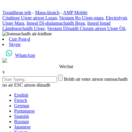
Toraidhean teth
-
Mapa-làraich
-
AMP Mobile
Criathrag Uisge airson Lusan
,
Siostam Ro Uisge-mara
,
Electrolysis
Uisge Mara
,
Inneal Dì-shalannachaidh Beag
,
Inneal Ionad
Làimhseachaidh Uisge
,
Siostam Dòsaidh Clorain airson Uisge Òil
,
Cuir Post-d
Skype
WhatsApp
Wechat
x
Brùth air enter airson rannsachadh
no air ESC airson dùnadh
English
French
German
Portuguese
Spanish
Russian
Japanese