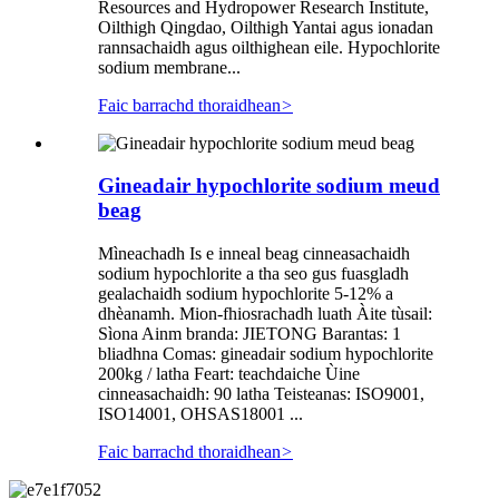
Resources and Hydropower Research Institute,
Oilthigh Qingdao, Oilthigh Yantai agus ionadan
rannsachaidh agus oilthighean eile. Hypochlorite
sodium membrane...
Faic barrachd thoraidhean
>
Gineadair hypochlorite sodium meud
beag
Mìneachadh Is e inneal beag cinneasachaidh
sodium hypochlorite a tha seo gus fuasgladh
gealachaidh sodium hypochlorite 5-12% a
dhèanamh. Mion-fhiosrachadh luath Àite tùsail:
Sìona Ainm branda: JIETONG Barantas: 1
bliadhna Comas: gineadair sodium hypochlorite
200kg / latha Feart: teachdaiche Ùine
cinneasachaidh: 90 latha Teisteanas: ISO9001,
ISO14001, OHSAS18001 ...
Faic barrachd thoraidhean
>