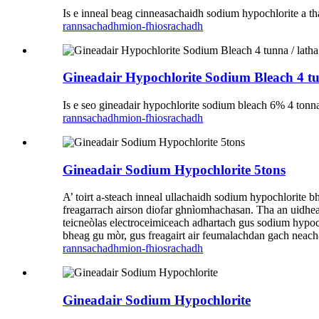
Is e inneal beag cinneasachaidh sodium hypochlorite a 
rannsachadh
mion-fhiosrachadh
Gineadair Hypochlorite Sodium Bleach 4 t
Is e seo gineadair hypochlorite sodium bleach 6% 4 tonn
rannsachadh
mion-fhiosrachadh
Gineadair Sodium Hypochlorite 5tons
A’ toirt a-steach inneal ullachaidh sodium hypochlorite 
freagarrach airson diofar ghnìomhachasan. Tha an uidhe
teicneòlas electroceimiceach adhartach gus sodium hypoc
bheag gu mòr, gus freagairt air feumalachdan gach neach
rannsachadh
mion-fhiosrachadh
Gineadair Sodium Hypochlorite