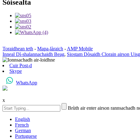
Sòisealta
Toraidhean teth
-
Mapa-làraich
-
AMP Mobile
Inneal Dì-shalannachaidh Beag
,
Siostam Dòsaidh Clorain airson Uisg
Cuir Post-d
Skype
WhatsApp
x
Brùth air enter airson rannsachadh 
English
French
German
Portuguese