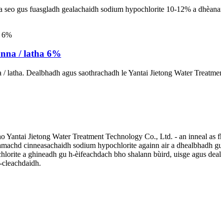
tha seo gus fuasgladh gealachaidh sodium hypochlorite 10-12% a dhèan
unna / latha 6%
a / latha. Dealbhadh agus saothrachadh le Yantai Jietong Water Treatme
bho Yantai Jietong Water Treatment Technology Co., Ltd. - an inneal as
amachd cinneasachaidh sodium hypochlorite againn air a dhealbhadh gu
hlorite a ghineadh gu h-èifeachdach bho shalann bùird, uisge agus deal
-cleachdaidh.