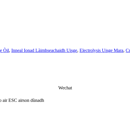
e Òil
,
Inneal Ionad Làimhseachaidh Uisge
,
Electrolysis Uisge Mara
,
Cr
Wechat
no air ESC airson dùnadh