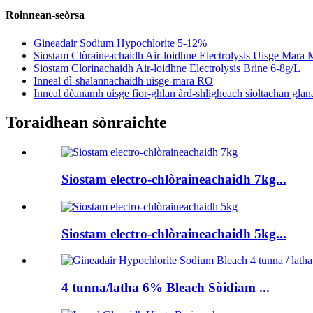
Roinnean-seòrsa
Gineadair Sodium Hypochlorite 5-12%
Siostam Clòraineachaidh Air-loidhne Electrolysis Uisge Mar
Siostam Clorinachaidh Air-loidhne Electrolysis Brine 6-8g/L
Inneal dì-shalannachaidh uisge-mara RO
Inneal dèanamh uisge fìor-ghlan àrd-shligheach sìoltachan glana
Toraidhean sònraichte
Siostam electro-chlòraineachaidh 7kg...
Siostam electro-chlòraineachaidh 5kg...
4 tunna/latha 6% Bleach Sòidiam ...