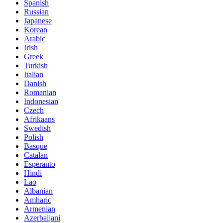
Spanish
Russian
Japanese
Korean
Arabic
Irish
Greek
Turkish
Italian
Danish
Romanian
Indonesian
Czech
Afrikaans
Swedish
Polish
Basque
Catalan
Esperanto
Hindi
Lao
Albanian
Amharic
Armenian
Azerbaijani