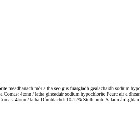
rite meadhanach mòr a tha seo gus fuasgladh gealachaidh sodium hypoc
omas: 4tonn / latha gineadair sodium hypochlorite Feart: air a dhèan
s: 4tonn / latha Dùmhlachd: 10-12% Stuth amh: Salann àrd-ghlan agu