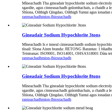
Mìneachadh Tha gineadair hypochlorite sodium electrolys
sgaoilte, agus cinneasachadh gnìomhachais, a chaidh a 
Shìona, Oilthigh Qingdao, Oilthigh Yantai agus ionadan 
rannsachadh
mion-fhiosrachadh
Gineadair Sodium Hypochlorite 3tons
Mìneachadh Is e inneal cinneasachaidh sodium hypochlor
tùsail: Sìona Ainm branda: JIETONG Barantas: 1 bliadhna
Teisteanas: ISO9001, ISO14001, OHSAS18001 Dàta teicni
rannsachadh
mion-fhiosrachadh
Gineadair Sodium Hypochlorite 8tons
Mìneachadh Tha gineadair hypochlorite sodium electrolys
sgaoilte, agus cinneasachadh gnìomhachais, a chaidh a 
Shìona, Oilthigh Qingdao, Oilthigh Yantai agus ionadan 
rannsachadh
mion-fhiosrachadh