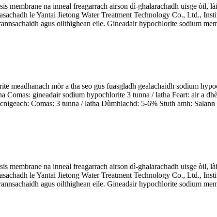
is membrane na inneal freagarrach airson dì-ghalarachadh uisge òil, là
leasachadh le Yantai Jietong Water Treatment Technology Co., Ltd., I
rannsachaidh agus oilthighean eile. Gineadair hypochlorite sodium memb
ite meadhanach mòr a tha seo gus fuasgladh gealachaidh sodium hypochl
 Comas: gineadair sodium hypochlorite 3 tunna / latha Feart: air a dh
geach: Comas: 3 tunna / latha Dùmhlachd: 5-6% Stuth amh: Salann àrd
is membrane na inneal freagarrach airson dì-ghalarachadh uisge òil, là
leasachadh le Yantai Jietong Water Treatment Technology Co., Ltd., I
rannsachaidh agus oilthighean eile. Gineadair hypochlorite sodium memb