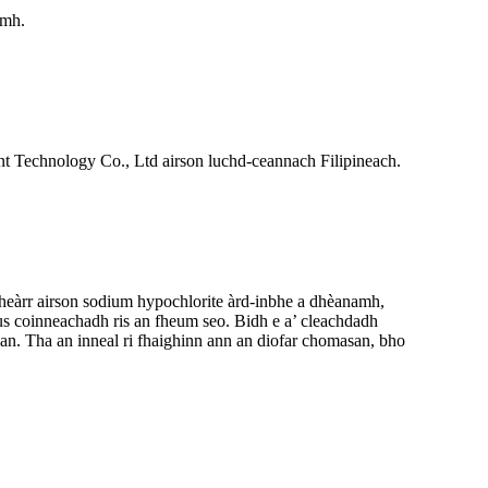
amh.
nt Technology Co., Ltd airson luchd-ceannach Filipineach.
 fheàrr airson sodium hypochlorite àrd-inbhe a dhèanamh,
s coinneachadh ris an fheum seo. Bidh e a’ cleachdadh
an. Tha an inneal ri fhaighinn ann an diofar chomasan, bho