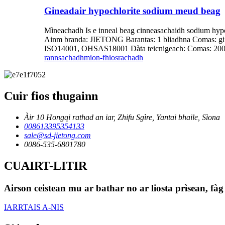
Gineadair hypochlorite sodium meud beag
Mìneachadh Is e inneal beag cinneasachaidh sodium hypo
Ainm branda: JIETONG Barantas: 1 bliadhna Comas: ginea
ISO14001, OHSAS18001 Dàta teicnigeach: Comas: 200kg /
rannsachadh
mion-fhiosrachadh
Cuir fios thugainn
Àir 10 Hongqi rathad an iar, Zhifu Sgìre, Yantai bhaile, Sìona
008613395354133
sale@sd-jietong.com
0086-535-6801780
CUAIRT-LITIR
Airson ceistean mu ar bathar no ar liosta prìsean, fà
IARRTAIS A-NIS