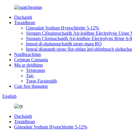
Dachaigh
Toraidhean
Gineadair Sodium Hypochlorite 5-12%
Siostam Clòraineachaidh Air-loidhne Electrolysis Uis
Siostam Clorinachaidh Air-loidhne Electrolysis Brine 6-
Inneal dì-shalannachaidh uisge-mara RO
Inneal dèanamh uisge fìor-ghlan àrd-shligheach sìoltachan
Naidheachdan
Ceistean Cumanta
Mu ar deidhinn
Teisteanas
Taic
Turas Factaraidh
Cuir fios thugainn
English
Dachaigh
Toraidhean
Gineadair Sodium Hypochlorite 5-12%