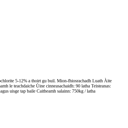
hlorite 5-12% a thoirt gu buil. Mion-fhiosrachadh Luath Àite
amh le teachdaiche Ùine cinneasachaidh: 90 latha Teisteanas:
s uisge tap baile Caitheamh salainn: 750kg / latha