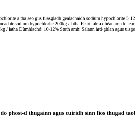
chlorite a tha seo gus fuasgladh gealachaidh sodium hypochlorite 5-1
dair sodium hypochlorite 200kg / latha Feart: air a dhèanamh le teac
 latha Dùmhlachd: 10-12% Stuth amh: Salann àrd-ghlan agus uisge ta
g do phost-d thugainn agus cuiridh sinn fios thugad tao