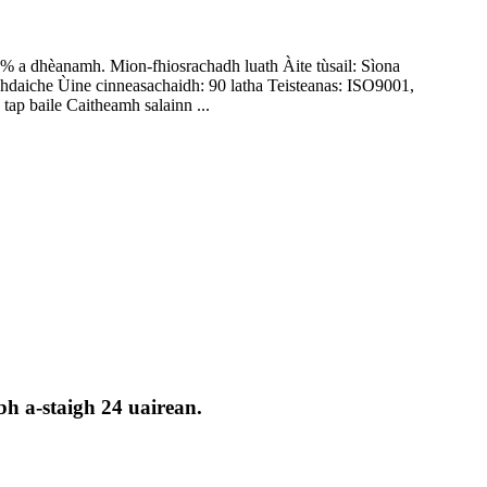
2% a dhèanamh. Mion-fhiosrachadh luath Àite tùsail: Sìona
hdaiche Ùine cinneasachaidh: 90 latha Teisteanas: ISO9001,
p baile Caitheamh salainn ...
bh a-staigh 24 uairean.