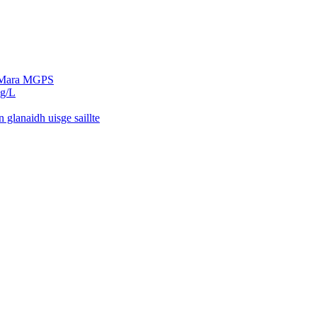
ge Mara MGPS
8g/L
 glanaidh uisge saillte