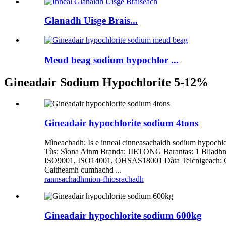
Glanadh Uisge Brais...
Meud beag sodium hypochlor ...
Gineadair Sodium Hypochlorite 5-12%
Gineadair hypochlorite sodium 4tons
Mìneachadh: Is e inneal cinneasachaidh sodium hypochlo
Tùs: Sìona Ainm Branda: JIETONG Barantas: 1 Bliadhna C
ISO9001, ISO14001, OHSAS18001 Dàta Teicnigeach: Coma
Caitheamh cumhachd ...
rannsachadh
mion-fhiosrachadh
Gineadair hypochlorite sodium 600kg