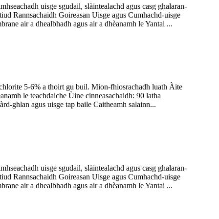
imhseachadh uisge sgudail, slàintealachd agus casg ghalaran-
nstitiud Rannsachaidh Goireasan Uisge agus Cumhachd-uisge
rane air a dhealbhadh agus air a dhèanamh le Yantai ...
orite 5-6% a thoirt gu buil. Mion-fhiosrachadh luath Àite
èanamh le teachdaiche Ùine cinneasachaidh: 90 latha
-ghlan agus uisge tap baile Caitheamh salainn...
imhseachadh uisge sgudail, slàintealachd agus casg ghalaran-
nstitiud Rannsachaidh Goireasan Uisge agus Cumhachd-uisge
rane air a dhealbhadh agus air a dhèanamh le Yantai ...