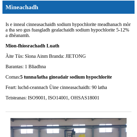
Mìneachadh
Is e inneal cinneasachaidh sodium hypochlorite meadhanach mòr
a tha seo gus fuasgladh gealachaidh sodium hypochlorite 5-12%
a dhèanamh.
Mion-fhiosrachadh Luath
Àite Tùs: Sìona Ainm Branda: JIETONG
Barantas: 1 Bliadhna
Comas:
5 tunna
/latha gineadair sodium hypochlorite
Feart: luchd-ceannach Ùine cinneasachaidh: 90 latha
Teisteanas: ISO9001, ISO14001, OHSAS18001