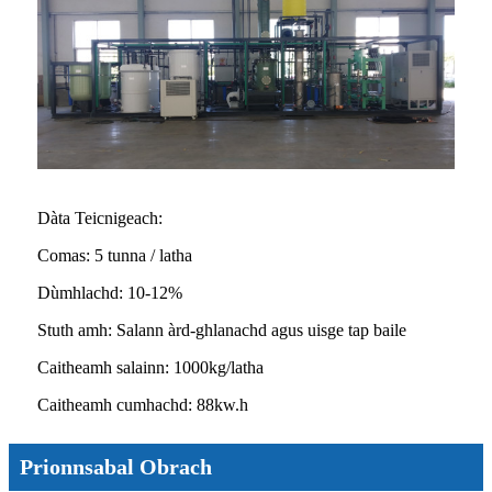
Dàta Teicnigeach:
Comas: 5 tunna / latha
Dùmhlachd: 10-12%
Stuth amh: Salann àrd-ghlanachd agus uisge tap baile
Caitheamh salainn: 1000kg/latha
Caitheamh cumhachd: 88kw.h
Prionnsabal Obrach