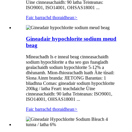
Ùine cinneasachaidh: 90 latha Teisteanas:
ISO9001, ISO14001, OHSAS18001 ...
Faic barrachd thoraidhean
>
Gineadair hypochlorite sodium meud
beag
Mìneachadh Is e inneal beag cinneasachaidh
sodium hypochlorite a tha seo gus fuasgladh
gealachaidh sodium hypochlorite 5-12% a
dhèanamh. Mion-fhiosrachadh luath Àite tùsail:
Sìona Ainm branda: JIETONG Barantas: 1
bliadhna Comas: gineadair sodium hypochlorite
200kg / latha Feart: teachdaiche Ùine
cinneasachaidh: 90 latha Teisteanas: ISO9001,
ISO14001, OHSAS18001 ...
Faic barrachd thoraidhean
>