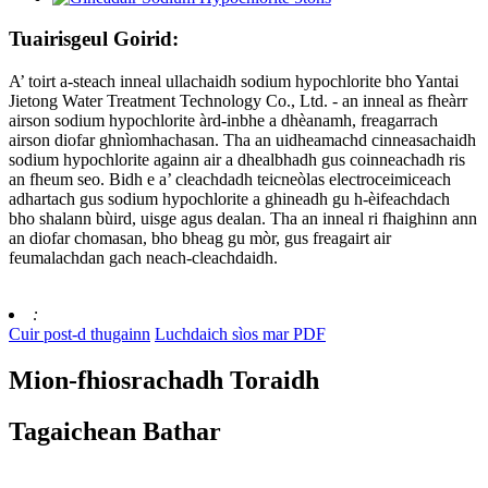
Tuairisgeul Goirid:
A’ toirt a-steach inneal ullachaidh sodium hypochlorite bho Yantai
Jietong Water Treatment Technology Co., Ltd. - an inneal as fheàrr
airson sodium hypochlorite àrd-inbhe a dhèanamh, freagarrach
airson diofar ghnìomhachasan. Tha an uidheamachd cinneasachaidh
sodium hypochlorite againn air a dhealbhadh gus coinneachadh ris
an fheum seo. Bidh e a’ cleachdadh teicneòlas electroceimiceach
adhartach gus sodium hypochlorite a ghineadh gu h-èifeachdach
bho shalann bùird, uisge agus dealan. Tha an inneal ri fhaighinn ann
an diofar chomasan, bho bheag gu mòr, gus freagairt air
feumalachdan gach neach-cleachdaidh.
:
Cuir post-d thugainn
Luchdaich sìos mar PDF
Mion-fhiosrachadh Toraidh
Tagaichean Bathar