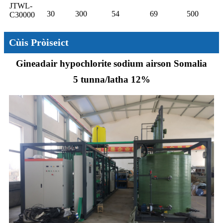
JTWL-
30
300
54
69
500
C30000
Cùis Pròiseict
Gineadair hypochlorite sodium airson Somalia
5 tunna/latha 12%