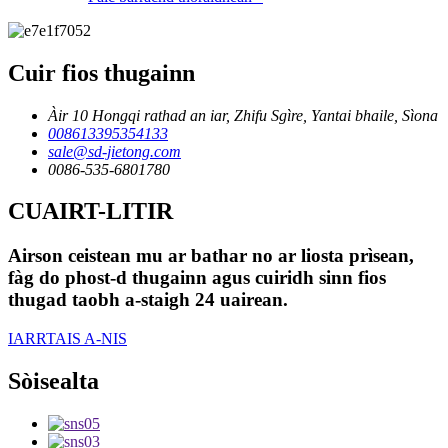
Cuir fios thugainn
Àir 10 Hongqi rathad an iar, Zhifu Sgìre, Yantai bhaile, Sìona
008613395354133
sale@sd-jietong.com
0086-535-6801780
CUAIRT-LITIR
Airson ceistean mu ar bathar no ar liosta prìsean,
fàg do phost-d thugainn agus cuiridh sinn fios
thugad taobh a-staigh 24 uairean.
IARRTAIS A-NIS
Sòisealta