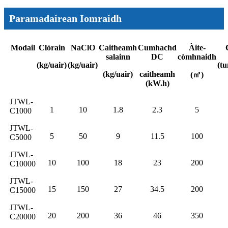
Paramadairean Iomraidh
Modail
Clòrain
NaClO
Caitheamh
Cumhachd
Àite-
salainn
DC
còmhnaidh
(kg/uair)
(kg/uair)
(t
(kg/uair)
caitheamh
(㎡)
(kW.h)
JTWL-
1
10
1.8
2.3
5
C1000
JTWL-
5
50
9
11.5
100
C5000
JTWL-
10
100
18
23
200
C10000
JTWL-
15
150
27
34.5
200
C15000
JTWL-
20
200
36
46
350
C20000