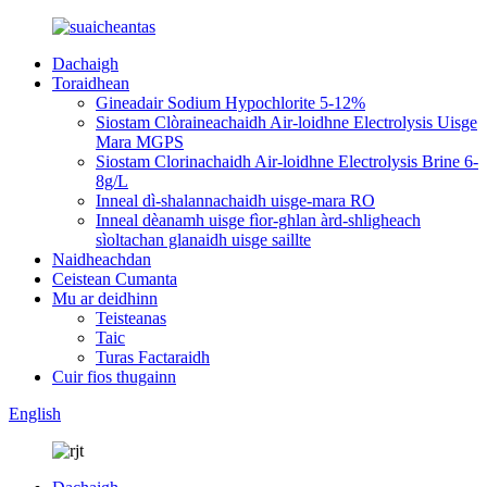
Dachaigh
Toraidhean
Gineadair Sodium Hypochlorite 5-12%
Siostam Clòraineachaidh Air-loidhne Electrolysis Uisge
Mara MGPS
Siostam Clorinachaidh Air-loidhne Electrolysis Brine 6-
8g/L
Inneal dì-shalannachaidh uisge-mara RO
Inneal dèanamh uisge fìor-ghlan àrd-shligheach
sìoltachan glanaidh uisge saillte
Naidheachdan
Ceistean Cumanta
Mu ar deidhinn
Teisteanas
Taic
Turas Factaraidh
Cuir fios thugainn
English