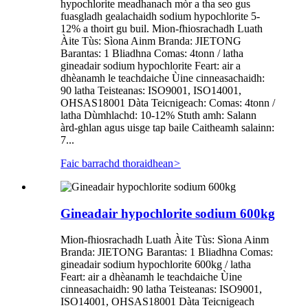
hypochlorite meadhanach mòr a tha seo gus
fuasgladh gealachaidh sodium hypochlorite 5-
12% a thoirt gu buil. Mion-fhiosrachadh Luath
Àite Tùs: Sìona Ainm Branda: JIETONG
Barantas: 1 Bliadhna Comas: 4tonn / latha
gineadair sodium hypochlorite Feart: air a
dhèanamh le teachdaiche Ùine cinneasachaidh:
90 latha Teisteanas: ISO9001, ISO14001,
OHSAS18001 Dàta Teicnigeach: Comas: 4tonn /
latha Dùmhlachd: 10-12% Stuth amh: Salann
àrd-ghlan agus uisge tap baile Caitheamh salainn:
7...
Faic barrachd thoraidhean
>
Gineadair hypochlorite sodium 600kg
Mion-fhiosrachadh Luath Àite Tùs: Sìona Ainm
Branda: JIETONG Barantas: 1 Bliadhna Comas:
gineadair sodium hypochlorite 600kg / latha
Feart: air a dhèanamh le teachdaiche Ùine
cinneasachaidh: 90 latha Teisteanas: ISO9001,
ISO14001, OHSAS18001 Dàta Teicnigeach