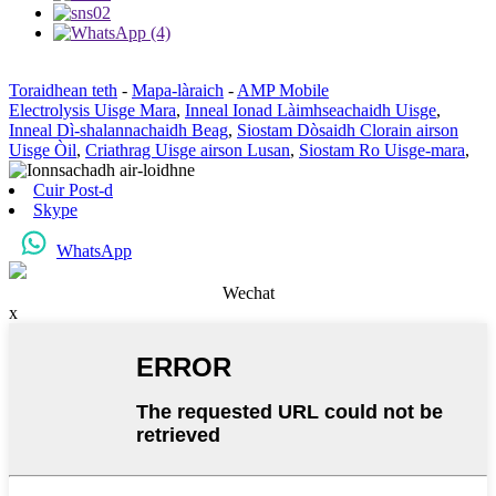
Toraidhean teth
-
Mapa-làraich
-
AMP Mobile
Electrolysis Uisge Mara
,
Inneal Ionad Làimhseachaidh Uisge
,
Inneal Dì-shalannachaidh Beag
,
Siostam Dòsaidh Clorain airson
Uisge Òil
,
Criathrag Uisge airson Lusan
,
Siostam Ro Uisge-mara
,
Cuir Post-d
Skype
WhatsApp
Wechat
x