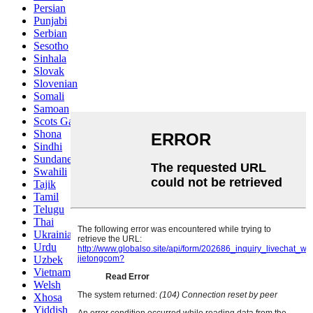
Persian
Punjabi
Serbian
Sesotho
Sinhala
Slovak
Slovenian
Somali
Samoan
Scots Gaelic
Shona
Sindhi
Sundanese
Swahili
Tajik
Tamil
Telugu
Thai
Ukrainian
Urdu
Uzbek
Vietnamese
Welsh
Xhosa
Yiddish