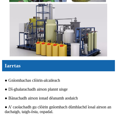
Iarrtas
● Gnìomhachas clòirin-alcaileach
● Dì-ghalarachadh airson plannt uisge
● Bànachadh airson ionad dèanamh aodaich
● A’ caolachadh gu clòirin gnìomhach dùmhlachd ìosal airson an
dachaigh, taigh-òsta, ospadal.