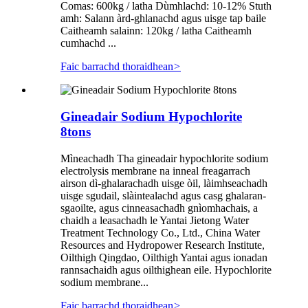
Comas: 600kg / latha Dùmhlachd: 10-12% Stuth
amh: Salann àrd-ghlanachd agus uisge tap baile
Caitheamh salainn: 120kg / latha Caitheamh
cumhachd ...
Faic barrachd thoraidhean
>
Gineadair Sodium Hypochlorite
8tons
Mìneachadh Tha gineadair hypochlorite sodium
electrolysis membrane na inneal freagarrach
airson dì-ghalarachadh uisge òil, làimhseachadh
uisge sgudail, slàintealachd agus casg ghalaran-
sgaoilte, agus cinneasachadh gnìomhachais, a
chaidh a leasachadh le Yantai Jietong Water
Treatment Technology Co., Ltd., China Water
Resources and Hydropower Research Institute,
Oilthigh Qingdao, Oilthigh Yantai agus ionadan
rannsachaidh agus oilthighean eile. Hypochlorite
sodium membrane...
Faic barrachd thoraidhean
>