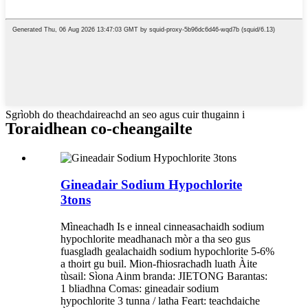
Sgrìobh do theachdaireachd an seo agus cuir thugainn i
Toraidhean co-cheangailte
Gineadair Sodium Hypochlorite
3tons
Mìneachadh Is e inneal cinneasachaidh sodium
hypochlorite meadhanach mòr a tha seo gus
fuasgladh gealachaidh sodium hypochlorite 5-6%
a thoirt gu buil. Mion-fhiosrachadh luath Àite
tùsail: Sìona Ainm branda: JIETONG Barantas:
1 bliadhna Comas: gineadair sodium
hypochlorite 3 tunna / latha Feart: teachdaiche