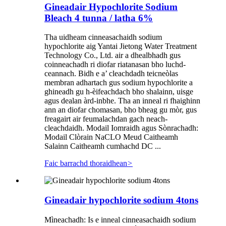
Gineadair Hypochlorite Sodium
Bleach 4 tunna / latha 6%
Tha uidheam cinneasachaidh sodium
hypochlorite aig Yantai Jietong Water Treatment
Technology Co., Ltd. air a dhealbhadh gus
coinneachadh ri diofar riatanasan bho luchd-
ceannach. Bidh e a’ cleachdadh teicneòlas
membran adhartach gus sodium hypochlorite a
ghineadh gu h-èifeachdach bho shalainn, uisge
agus dealan àrd-inbhe. Tha an inneal ri fhaighinn
ann an diofar chomasan, bho bheag gu mòr, gus
freagairt air feumalachdan gach neach-
cleachdaidh. Modail Iomraidh agus Sònrachadh:
Modail Clòrain NaCLO Meud Caitheamh
Salainn Caitheamh cumhachd DC ...
Faic barrachd thoraidhean
>
Gineadair hypochlorite sodium 4tons
Mìneachadh: Is e inneal cinneasachaidh sodium