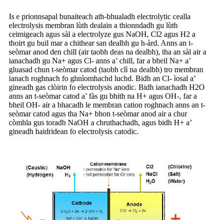
Is e prionnsapal bunaiteach ath-bhualadh electrolytic cealla
electrolysis membran lùth dealain a thionndadh gu lùth
ceimigeach agus sàl a electrolyze gus NaOH, Cl2 agus H2 a
thoirt gu buil mar a chithear san dealbh gu h-àrd. Anns an t-
seòmar anod den chill (air taobh deas na dealbh), tha an sàl air a
ianachadh gu Na+ agus Cl- anns a’ chill, far a bheil Na+ a’
gluasad chun t-seòmar catod (taobh clì na dealbh) tro membran
ianach roghnach fo ghnìomhachd luchd. Bidh an Cl- ìosal a’
gineadh gas clòirin fo electrolysis anodic. Bidh ianachadh H2O
anns an t-seòmar catod a’ fàs gu bhith na H+ agus OH-, far a
bheil OH- air a bhacadh le membran cation roghnach anns an t-
seòmar catod agus tha Na+ bhon t-seòmar anod air a chur
còmhla gus toradh NaOH a chruthachadh, agus bidh H+ a’
gineadh haidridean fo electrolysis catodic.