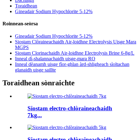
Dachaigh
Toraidhean
Gineadair Sodium Hypochlorite 5-12%
Roinnean-seòrsa
Gineadair Sodium Hypochlorite 5-12%
Siostam Clòraineachaidh Air-loidhne Electrolysis Uisge Mara
MGPS
Siostam Clorinachaidh Air-loidhne Electrolysis Brine 6-8g/L
Inneal dì-shalannachaidh uisge-mara RO
Inneal dèanamh uisge fìor-ghlan àrd-shligheach sìoltachan
glanaidh uisge saillte
Toraidhean sònraichte
Siostam electro-chlòraineachaidh
7kg...
Siostam electro-chlòraineachaidh