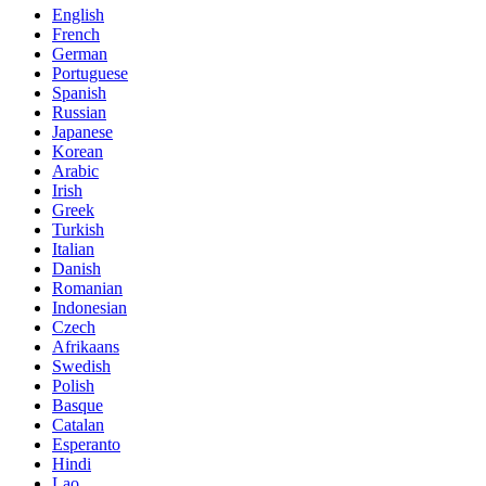
English
French
German
Portuguese
Spanish
Russian
Japanese
Korean
Arabic
Irish
Greek
Turkish
Italian
Danish
Romanian
Indonesian
Czech
Afrikaans
Swedish
Polish
Basque
Catalan
Esperanto
Hindi
Lao