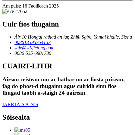
Àm puist: 16 Faoilleach 2025
Cuir fios thugainn
Àir 10 Hongqi rathad an iar, Zhifu Sgìre, Yantai bhaile, Sìona
008613395354133
sale@sd-jietong.com
0086-535-6801780
CUAIRT-LITIR
Airson ceistean mu ar bathar no ar liosta prìsean,
fàg do phost-d thugainn agus cuiridh sinn fios
thugad taobh a-staigh 24 uairean.
IARRTAIS A-NIS
Sòisealta