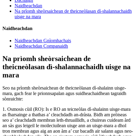
Dachaigh
Naidheachdan
Na prìomh sheòrsaichean de theicneòlasan dì-shalannachaidh
uisge na mara
Naidheachdan
Naidheachdan Gnìomhachais
Naidheachdan Companaidh
Na prìomh sheòrsaichean de
theicneòlasan dì-shalannachaidh uisge na
mara
Seo na prìomh sheòrsaichean de theicneòlasan dì-shalainn uisge-
mara, gach fear le prionnsapalan agus suidheachaidhean tagraidh
sònraichte:
1. Osmosis cùil (RO): Is e RO an teicneòlas dì-shalainn uisge-mara
as fharsainge a thathas a’ cleachdadh an-dràsta. Bidh am pròiseas
seo a’ cleachdadh membran leth-thruaillidh, a chuireas cuideam àrd
an sàs gus leigeil le moileciuilean uisge ann an uisge-mara a dhol
tron ​​membran agus aig an aon àm a’ cur bacadh air salann agus neo-