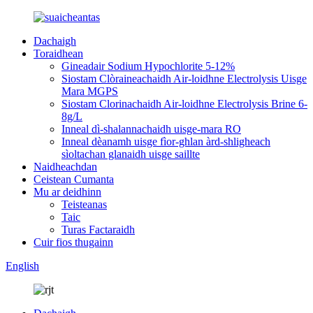
Dachaigh
Toraidhean
Gineadair Sodium Hypochlorite 5-12%
Siostam Clòraineachaidh Air-loidhne Electrolysis Uisge
Mara MGPS
Siostam Clorinachaidh Air-loidhne Electrolysis Brine 6-
8g/L
Inneal dì-shalannachaidh uisge-mara RO
Inneal dèanamh uisge fìor-ghlan àrd-shligheach
sìoltachan glanaidh uisge saillte
Naidheachdan
Ceistean Cumanta
Mu ar deidhinn
Teisteanas
Taic
Turas Factaraidh
Cuir fios thugainn
English