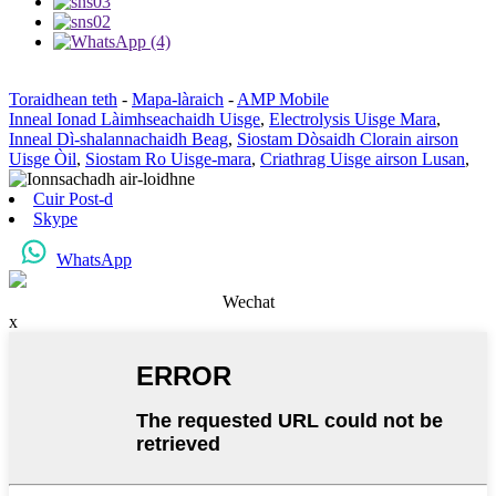
Toraidhean teth
-
Mapa-làraich
-
AMP Mobile
Inneal Ionad Làimhseachaidh Uisge
,
Electrolysis Uisge Mara
,
Inneal Dì-shalannachaidh Beag
,
Siostam Dòsaidh Clorain airson
Uisge Òil
,
Siostam Ro Uisge-mara
,
Criathrag Uisge airson Lusan
,
Cuir Post-d
Skype
WhatsApp
Wechat
x