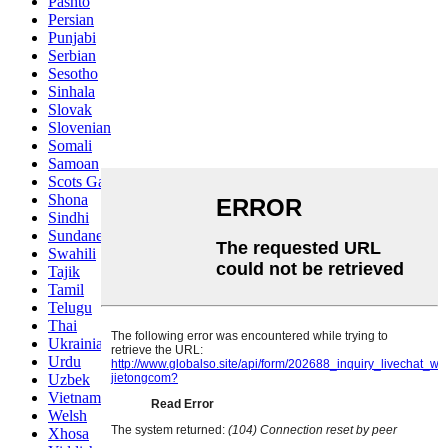
Pashto
Persian
Punjabi
Serbian
Sesotho
Sinhala
Slovak
Slovenian
Somali
Samoan
Scots Gaelic
Shona
Sindhi
Sundanese
Swahili
Tajik
Tamil
Telugu
Thai
Ukrainian
Urdu
Uzbek
Vietnamese
Welsh
Xhosa