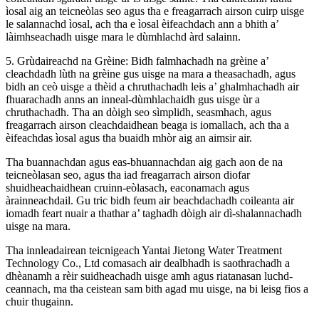
ìosal aig an teicneòlas seo agus tha e freagarrach airson cuirp uisge
le salannachd ìosal, ach tha e ìosal èifeachdach ann a bhith a’
làimhseachadh uisge mara le dùmhlachd àrd salainn.
5. Grùdaireachd na Grèine: Bidh falmhachadh na grèine a’
cleachdadh lùth na grèine gus uisge na mara a theasachadh, agus
bidh an ceò uisge a thèid a chruthachadh leis a’ ghalmhachadh air
fhuarachadh anns an inneal-dùmhlachaidh gus uisge ùr a
chruthachadh. Tha an dòigh seo sìmplidh, seasmhach, agus
freagarrach airson cleachdaidhean beaga is iomallach, ach tha a
èifeachdas ìosal agus tha buaidh mhòr aig an aimsir air.
Tha buannachdan agus eas-bhuannachdan aig gach aon de na
teicneòlasan seo, agus tha iad freagarrach airson diofar
shuidheachaidhean cruinn-eòlasach, eaconamach agus
àrainneachdail. Gu tric bidh feum air beachdachadh coileanta air
iomadh feart nuair a thathar a’ taghadh dòigh air dì-shalannachadh
uisge na mara.
Tha innleadairean teicnigeach Yantai Jietong Water Treatment
Technology Co., Ltd comasach air dealbhadh is saothrachadh a
dhèanamh a rèir suidheachadh uisge amh agus riatanasan luchd-
ceannach, ma tha ceistean sam bith agad mu uisge, na bi leisg fios a
chuir thugainn.