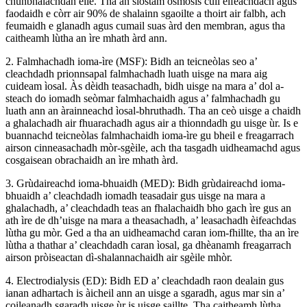
chunbhalachdan eile. Tha an siostam osmosis cùil èifeachdach agus
faodaidh e còrr air 90% de shalainn sgaoilte a thoirt air falbh, ach
feumaidh e glanadh agus cumail suas àrd den membran, agus tha
caitheamh lùtha an ìre mhath àrd ann.
2. Falmhachadh ioma-ìre (MSF): Bidh an teicneòlas seo a’
cleachdadh prionnsapal falmhachadh luath uisge na mara aig
cuideam ìosal. Às dèidh teasachadh, bidh uisge na mara a’ dol a-
steach do iomadh seòmar falmhachaidh agus a’ falmhachadh gu
luath ann an àrainneachd ìosal-bhruthadh. Tha an ceò uisge a chaidh
a ghalachadh air fhuarachadh agus air a thionndadh gu uisge ùr. Is e
buannachd teicneòlas falmhachaidh ioma-ìre gu bheil e freagarrach
airson cinneasachadh mòr-sgèile, ach tha tasgadh uidheamachd agus
cosgaisean obrachaidh an ìre mhath àrd.
3. Grùdaireachd ioma-bhuaidh (MED): Bidh grùdaireachd ioma-
bhuaidh a’ cleachdadh iomadh teasadair gus uisge na mara a
ghalachadh, a’ cleachdadh teas an fhalachaidh bho gach ìre gus an
ath ìre de dh’uisge na mara a theasachadh, a’ leasachadh èifeachdas
lùtha gu mòr. Ged a tha an uidheamachd caran iom-fhillte, tha an ìre
lùtha a thathar a’ cleachdadh caran ìosal, ga dhèanamh freagarrach
airson pròiseactan dì-shalannachaidh air sgèile mhòr.
4. Electrodialysis (ED): Bidh ED a’ cleachdadh raon dealain gus
ianan adhartach is àicheil ann an uisge a sgaradh, agus mar sin a’
coileanadh sgaradh uisge ùr is uisge saillte. Tha caitheamh lùtha