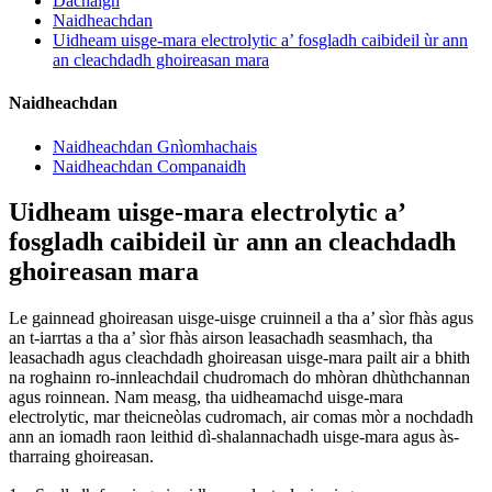
Dachaigh
Naidheachdan
Uidheam uisge-mara electrolytic a’ fosgladh caibideil ùr ann
an cleachdadh ghoireasan mara
Naidheachdan
Naidheachdan Gnìomhachais
Naidheachdan Companaidh
Uidheam uisge-mara electrolytic a’
fosgladh caibideil ùr ann an cleachdadh
ghoireasan mara
Le gainnead ghoireasan uisge-uisge cruinneil a tha a’ sìor fhàs agus
an t-iarrtas a tha a’ sìor fhàs airson leasachadh seasmhach, tha
leasachadh agus cleachdadh ghoireasan uisge-mara pailt air a bhith
na roghainn ro-innleachdail chudromach do mhòran dhùthchannan
agus roinnean. Nam measg, tha uidheamachd uisge-mara
electrolytic, mar theicneòlas cudromach, air comas mòr a nochdadh
ann an iomadh raon leithid dì-shalannachadh uisge-mara agus às-
tharraing ghoireasan.