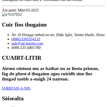
Àm puist: Màrt-03-2025
Cuir fios thugainn
Àir 10 Hongqi rathad an iar, Zhifu Sgìre, Yantai bhaile, Sìona
008613395354133
sale@sd-jietong.com
0086-535-6801780
CUAIRT-LITIR
Airson ceistean mu ar bathar no ar liosta prìsean,
fàg do phost-d thugainn agus cuiridh sinn fios
thugad taobh a-staigh 24 uairean.
IARRTAIS A-NIS
Sòisealta