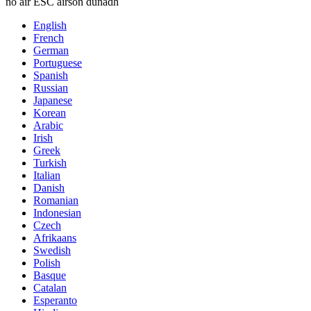
no air ESC airson dùnadh
English
French
German
Portuguese
Spanish
Russian
Japanese
Korean
Arabic
Irish
Greek
Turkish
Italian
Danish
Romanian
Indonesian
Czech
Afrikaans
Swedish
Polish
Basque
Catalan
Esperanto