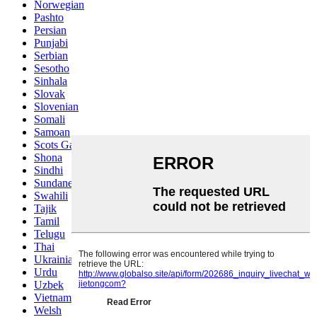
Norwegian
Pashto
Persian
Punjabi
Serbian
Sesotho
Sinhala
Slovak
Slovenian
Somali
Samoan
Scots Gaelic
Shona
Sindhi
Sundanese
Swahili
Tajik
Tamil
Telugu
Thai
Ukrainian
Urdu
Uzbek
Vietnamese
Welsh