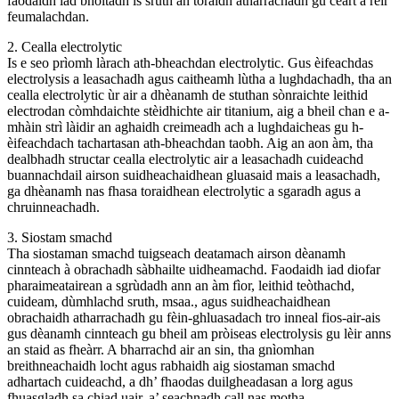
faodaidh iad bholtadh is sruth an toraidh atharrachadh gu ceart a rèir
feumalachdan.
2. Cealla electrolytic
Is e seo prìomh làrach ath-bheachdan electrolytic. Gus èifeachdas
electrolysis a leasachadh agus caitheamh lùtha a lughdachadh, tha an
cealla electrolytic ùr air a dhèanamh de stuthan sònraichte leithid
electrodan còmhdaichte stèidhichte air titanium, aig a bheil chan e a-
mhàin strì làidir an aghaidh creimeadh ach a lughdaicheas gu h-
èifeachdach tachartasan ath-bheachdan taobh. Aig an aon àm, tha
dealbhadh structar cealla electrolytic air a leasachadh cuideachd
buannachdail airson suidheachaidhean gluasaid mais a leasachadh,
ga dhèanamh nas fhasa toraidhean electrolytic a sgaradh agus a
chruinneachadh.
3. Siostam smachd
Tha siostaman smachd tuigseach deatamach airson dèanamh
cinnteach à obrachadh sàbhailte uidheamachd. Faodaidh iad diofar
pharaimeatairean a sgrùdadh ann an àm fìor, leithid teòthachd,
cuideam, dùmhlachd sruth, msaa., agus suidheachaidhean
obrachaidh atharrachadh gu fèin-ghluasadach tro inneal fios-air-ais
gus dèanamh cinnteach gu bheil am pròiseas electrolysis gu lèir anns
an staid as fheàrr. A bharrachd air an sin, tha gnìomhan
breithneachaidh locht agus rabhaidh aig siostaman smachd
adhartach cuideachd, a dh’ fhaodas duilgheadasan a lorg agus
fhuasgladh sa chiad uair, a’ seachnadh call nas motha.