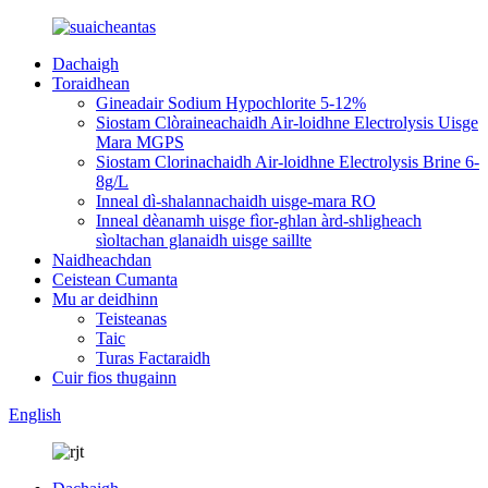
Dachaigh
Toraidhean
Gineadair Sodium Hypochlorite 5-12%
Siostam Clòraineachaidh Air-loidhne Electrolysis Uisge
Mara MGPS
Siostam Clorinachaidh Air-loidhne Electrolysis Brine 6-
8g/L
Inneal dì-shalannachaidh uisge-mara RO
Inneal dèanamh uisge fìor-ghlan àrd-shligheach
sìoltachan glanaidh uisge saillte
Naidheachdan
Ceistean Cumanta
Mu ar deidhinn
Teisteanas
Taic
Turas Factaraidh
Cuir fios thugainn
English