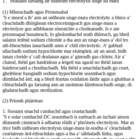
1、Sealladh farsaing air uidheam electrolysis uisge na mara
(1) Mìneachadh agus Prionnsabal
’S e inneal a th’ ann an uidheam uisge-mara electrolytic a bhios a’
cleachdadh dhòighean electroceimigeach gus uisge-mara a
electrolyze gus adhbharan sònraichte a choileanadh. Is e am
prionnsapal bunaiteach, fo ghnìomhachd sruth dhìreach, gu bheil
salainn leithid sodium chloride a tha ann an uisge-mara a’ dol tro
ath-bheachdan ianachaidh anns a’ chill electrolytic. A’ gabhail
ullachadh sodium hypochlorite mar eisimpleir, air an anod, bidh
ianan cloride a’ call dealanan agus a’ gineadh gas clòirin; Air a’
chatod, thèid gas haidridean a leigeil ma sgaoil no thèid ianan
haidreocsaid a chruthachadh. Ma thèid a smachdachadh gu ceart,
gheibhear fuasgladh sodium hypochlorite seasmhach agus
dùmhlachd àrd, aig a bheil feartan oxidation làidir agus a ghabhas a
chleachdadh gu farsaing ann an raointean làimhseachadh uisge, dì-
ghalarachadh agus sterilization.
(2) Prìomh phàirtean
1. Siostam smachd cumhachd agus ceartachaidh
’S e solar cumhachd DC seasmhach is earbsach an iuchair airson
dèanamh cinnteach à adhartas rèidh a’ phròiseis electrolysis. Mar as
trice bidh uidheam electrolysis uisge-mara ùr-nodha a’ cleachdadh
ceartairean àrd-èifeachdais agus a tha a’ sàbhaladh lùtha, agus