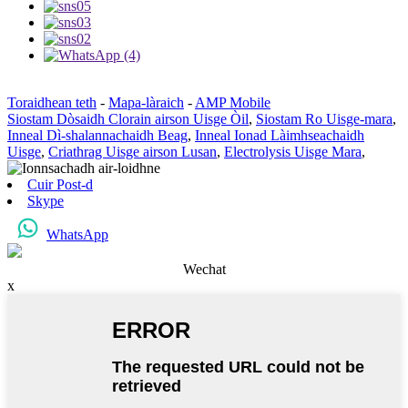
Toraidhean teth
-
Mapa-làraich
-
AMP Mobile
Siostam Dòsaidh Clorain airson Uisge Òil
,
Siostam Ro Uisge-mara
,
Inneal Dì-shalannachaidh Beag
,
Inneal Ionad Làimhseachaidh
Uisge
,
Criathrag Uisge airson Lusan
,
Electrolysis Uisge Mara
,
Cuir Post-d
Skype
WhatsApp
Wechat
x