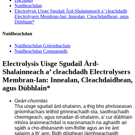
Dachaigh
Naidheachdan
Electrolysis Uisge Sgudail Àrd-Shalainneach a’ cleachdadh
Electrolysers Membran-Ian: Innealan, Cleachdaidhean, agus
Dùbhlain*
Naidheachdan
Naidheachdan Gnìomhachais
Naidheachdan Companaidh
Electrolysis Uisge Sgudail Àrd-
Shalainneach a’ cleachdadh Electrolysers
Membran-Ian: Innealan, Cleachdaidhean,
agus Dùbhlain*
Geàrr-chunntas
Tha uisge sgudail àrd-shalainn, a thig bho phròiseasan
gnìomhachais leithid grinneachadh ola, saothrachadh
cheimigeach, agus ionadan dì-shalainn, a’ cur dùbhlain
mhòra àrainneachdail is eaconamach na aghaidh air
sgàth a cho-dhèanamh iom-fhillte agus an ìre àrd
salainn a th’ ann. Bidh dòighean làimhseachaidh