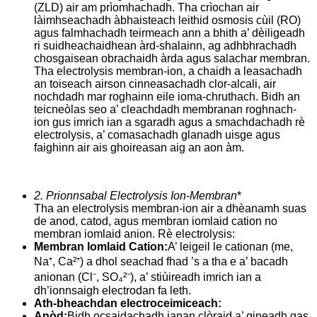
(ZLD) air am prìomhachadh. Tha crìochan air
làimhseachadh àbhaisteach leithid osmosis cùil (RO)
agus falmhachadh teirmeach ann a bhith a’ dèiligeadh
ri suidheachaidhean àrd-shalainn, ag adhbhrachadh
chosgaisean obrachaidh àrda agus salachar membran.
Tha electrolysis membran-ion, a chaidh a leasachadh
an toiseach airson cinneasachadh clor-alcali, air
nochdadh mar roghainn eile ioma-chruthach. Bidh an
teicneòlas seo a’ cleachdadh membranan roghnach-
ion gus imrich ian a sgaradh agus a smachdachadh rè
electrolysis, a’ comasachadh glanadh uisge agus
faighinn air ais ghoireasan aig an aon àm.
2. Prionnsabal Electrolysis Ion-Membran
*
Tha an electrolysis membran-ion air a dhèanamh suas
de anod, catod, agus membran iomlaid cation no
membran iomlaid anion. Rè electrolysis:
Membran Iomlaid Cation:
A’ leigeil le cationan (me,
Na⁺, Ca²⁺) a dhol seachad fhad ’s a tha e a’ bacadh
anionan (Cl⁻, SO₄²⁻), a’ stiùireadh imrich ian a
dh’ionnsaigh electrodan fa leth.
Ath-bheachdan electroceimiceach:
Anòd:
Bidh ocsaidachadh ianan clòraid a’ gineadh gas