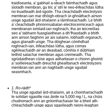
traidiseanta, a’ gabhail a-steach falmhachadh agus
sìoladh membran, gu tric a’ strì le neo-èifeachdas lùtha
no truailleadh àrd-sgoile. Tha cleachdadh electrolysis
membran-ian mar dhòigh-obrach ùr-ghnàthach airson
uisge sgudail àrd-shalainn a làimhseachadh. Le bhith
a’ cleachdadh phrionnsabalan electroceimiceach agus
membranan iomlaid-ian roghnach, tha an teicneòlas
seo a’ tabhann fuasglaidhean a dh’fhaodadh a bhith
ann airson faighinn air ais salainn, lobhadh organach,
agus glanadh uisge. Tha dòighean còmhdhail
roghnach-ian, èifeachdas lùtha, agus comas
sgèileachaidh air an deasbad, còmhla ri dùbhlain
leithid salachar membran agus creimeadh. Tha
sgrùdaidhean cùise agus adhartasan o chionn ghoirid
a’ soilleireachadh dreuchd ghealltanach electrolyzers
membran-ian ann an riaghladh uisge sgudail
seasmhach.
1. Ro-ràdh
*
Tha uisge sgudail àrd-shalainn, air a chomharrachadh
le solidan sgaoilte nas àirde na 5,000 mg / L, na chùis
chudromach ann an gnìomhachasan far a bheil ath-
chleachdadh uisge agus sgaoileadh neoni-leaghan