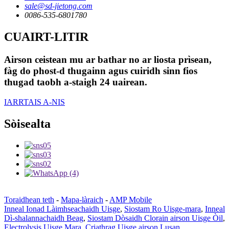
sale@sd-jietong.com
0086-535-6801780
CUAIRT-LITIR
Airson ceistean mu ar bathar no ar liosta prìsean,
fàg do phost-d thugainn agus cuiridh sinn fios
thugad taobh a-staigh 24 uairean.
IARRTAIS A-NIS
Sòisealta
Toraidhean teth
-
Mapa-làraich
-
AMP Mobile
Inneal Ionad Làimhseachaidh Uisge
,
Siostam Ro Uisge-mara
,
Inneal
Dì-shalannachaidh Beag
,
Siostam Dòsaidh Clorain airson Uisge Òil
,
Electrolysis Uisge Mara
,
Criathrag Uisge airson Lusan
,