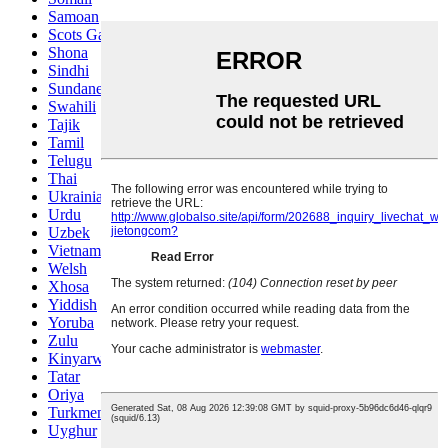
Samoan
Scots Gaelic
Shona
Sindhi
Sundanese
Swahili
Tajik
Tamil
Telugu
Thai
Ukrainian
Urdu
Uzbek
Vietnamese
Welsh
Xhosa
Yiddish
Yoruba
Zulu
Kinyarwanda
Tatar
Oriya
Turkmen
Uyghur