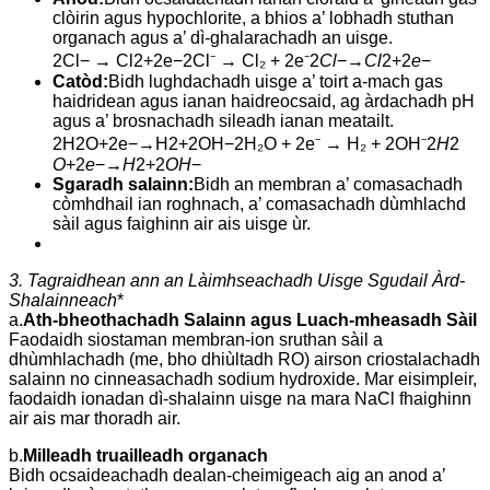
clòirin agus hypochlorite, a bhios a’ lobhadh stuthan
organach agus a’ dì-ghalarachadh an uisge.
2Cl− → Cl2+2e−2Cl⁻ → Cl₂ + 2e⁻2
Cl
−→
Cl
2​+2
e
−
Catòd:
Bidh lughdachadh uisge a’ toirt a-mach gas
haidridean agus ianan haidreocsaid, ag àrdachadh pH
agus a’ brosnachadh sileadh ianan meatailt.
2H2O+2e−→H2+2OH−2H₂O + 2e⁻ → H₂ + 2OH⁻2
H
2​
O
+2
e
−→
H
2​+2
OH
−
Sgaradh salainn:
Bidh an membran a’ comasachadh
còmhdhail ian roghnach, a’ comasachadh dùmhlachd
sàil agus faighinn air ais uisge ùr.
3. Tagraidhean ann an Làimhseachadh Uisge Sgudail Àrd-
Shalainneach
*
a.
Ath-bheothachadh Salainn agus Luach-mheasadh Sàil
Faodaidh siostaman membran-ion sruthan sàil a
dhùmhlachadh (me, bho dhiùltadh RO) airson criostalachadh
salainn no cinneasachadh sodium hydroxide. Mar eisimpleir,
faodaidh ionadan dì-shalainn uisge na mara NaCl fhaighinn
air ais mar thoradh air.
b.
Milleadh truailleadh organach
Bidh ocsaideachadh dealan-cheimigeach aig an anod a’