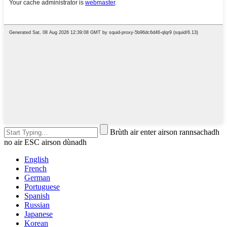
Brùth air enter airson rannsachadh
no air ESC airson dùnadh
English
French
German
Portuguese
Spanish
Russian
Japanese
Korean