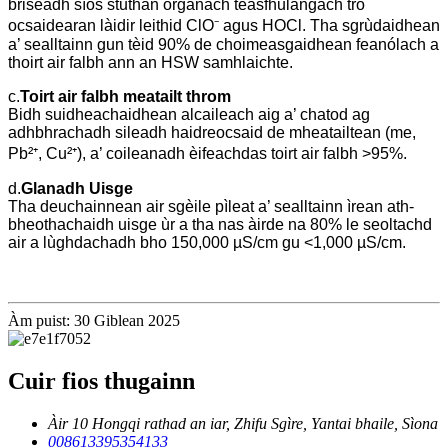
briseadh sìos stuthan organach teasfhulangach tro
ocsaidearan làidir leithid ClO⁻ agus HOCl. Tha sgrùdaidhean
a’ sealltainn gun tèid 90% de choimeasgaidhean feanólach a
thoirt air falbh ann an HSW samhlaichte.
c.
Toirt air falbh meatailt throm
Bidh suidheachaidhean alcaileach aig a’ chatod ag
adhbhrachadh sileadh haidreocsaid de mheatailtean (me,
Pb²⁺, Cu²⁺), a’ coileanadh èifeachdas toirt air falbh >95%.
d.
Glanadh Uisge
Tha deuchainnean air sgèile pìleat a’ sealltainn ìrean ath-
bheothachaidh uisge ùr a tha nas àirde na 80% le seoltachd
air a lùghdachadh bho 150,000 µS/cm gu <1,000 µS/cm.
Àm puist: 30 Giblean 2025
Cuir fios thugainn
Àir 10 Hongqi rathad an iar, Zhifu Sgìre, Yantai bhaile, Sìona
008613395354133