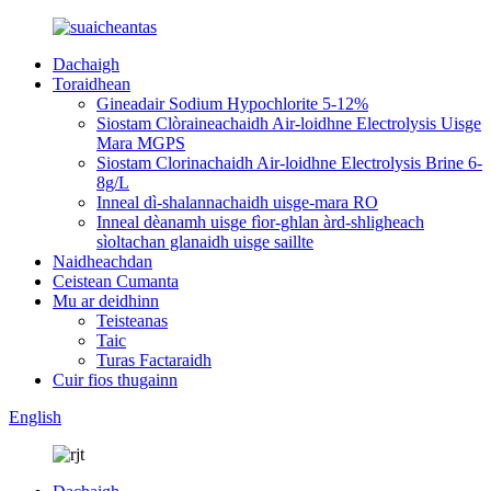
Dachaigh
Toraidhean
Gineadair Sodium Hypochlorite 5-12%
Siostam Clòraineachaidh Air-loidhne Electrolysis Uisge
Mara MGPS
Siostam Clorinachaidh Air-loidhne Electrolysis Brine 6-
8g/L
Inneal dì-shalannachaidh uisge-mara RO
Inneal dèanamh uisge fìor-ghlan àrd-shligheach
sìoltachan glanaidh uisge saillte
Naidheachdan
Ceistean Cumanta
Mu ar deidhinn
Teisteanas
Taic
Turas Factaraidh
Cuir fios thugainn
English