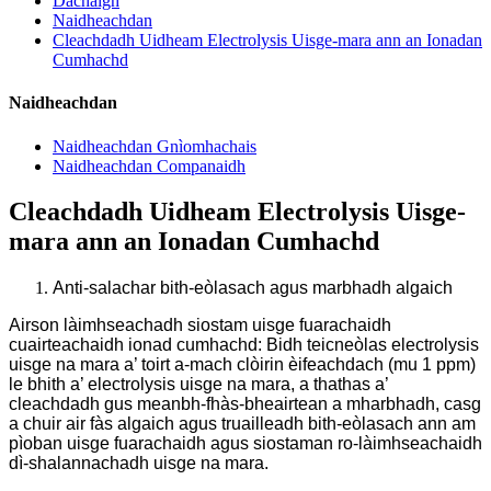
Dachaigh
Naidheachdan
Cleachdadh Uidheam Electrolysis Uisge-mara ann an Ionadan
Cumhachd
Naidheachdan
Naidheachdan Gnìomhachais
Naidheachdan Companaidh
Cleachdadh Uidheam Electrolysis Uisge-
mara ann an Ionadan Cumhachd
Anti-salachar bith-eòlasach agus marbhadh algaich
Airson làimhseachadh siostam uisge fuarachaidh
cuairteachaidh ionad cumhachd: Bidh teicneòlas electrolysis
uisge na mara a’ toirt a-mach clòirin èifeachdach (mu 1 ppm)
le bhith a’ electrolysis uisge na mara, a thathas a’
cleachdadh gus meanbh-fhàs-bheairtean a mharbhadh, casg
a chuir air fàs algaich agus truailleadh bith-eòlasach ann am
pìoban uisge fuarachaidh agus siostaman ro-làimhseachaidh
dì-shalannachadh uisge na mara.