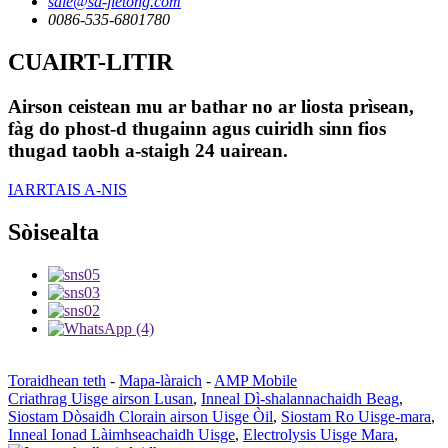
sale@sd-jietong.com
0086-535-6801780
CUAIRT-LITIR
Airson ceistean mu ar bathar no ar liosta prìsean,
fàg do phost-d thugainn agus cuiridh sinn fios
thugad taobh a-staigh 24 uairean.
IARRTAIS A-NIS
Sòisealta
Toraidhean teth
-
Mapa-làraich
-
AMP Mobile
Criathrag Uisge airson Lusan
,
Inneal Dì-shalannachaidh Beag
,
Siostam Dòsaidh Clorain airson Uisge Òil
,
Siostam Ro Uisge-mara
,
Inneal Ionad Làimhseachaidh Uisge
,
Electrolysis Uisge Mara
,