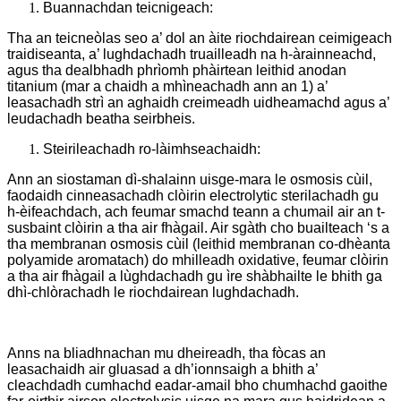
Buannachdan teicnigeach:
Tha an teicneòlas seo a’ dol an àite riochdairean ceimigeach
traidiseanta, a’ lughdachadh truailleadh na h-àrainneachd,
agus tha dealbhadh phrìomh phàirtean leithid anodan
titanium (mar a chaidh a mhìneachadh ann an 1) a’
leasachadh strì an aghaidh creimeadh uidheamachd agus a’
leudachadh beatha seirbheis.
Steirileachadh ro-làimhseachaidh:
Ann an siostaman dì-shalainn uisge-mara le osmosis cùil,
faodaidh cinneasachadh clòirin electrolytic sterilachadh gu
h-èifeachdach, ach feumar smachd teann a chumail air an t-
susbaint clòirin a tha air fhàgail. Air sgàth cho buailteach ‘s a
tha membranan osmosis cùil (leithid membranan co-dhèanta
polyamide aromatach) do mhilleadh oxidative, feumar clòirin
a tha air fhàgail a lùghdachadh gu ìre shàbhailte le bhith ga
dhì-chlòrachadh le riochdairean lughdachadh.
Anns na bliadhnachan mu dheireadh, tha fòcas an
leasachaidh air gluasad a dh’ionnsaigh a bhith a’
cleachdadh cumhachd eadar-amail bho chumhachd gaoithe