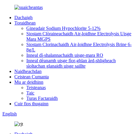
Dachaigh
Toraidhean
Gineadair Sodium Hypochlorite 5-12%
Siostam Clòraineachaidh Air-loidhne Electrolysis Uisge
Mara MGPS
Siostam Clorinachaidh Air-loidhne Electrolysis Brine 6-
8g/L
Inneal dì-shalannachaidh uisge-mara RO
Inneal dèanamh uisge fìor-ghlan àrd-shligheach
sìoltachan glanaidh uisge saillte
Naidheachdan
Ceistean Cumanta
Mu ar deidhinn
Teisteanas
Taic
Turas Factaraidh
Cuir fios thugainn
English