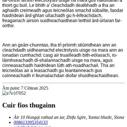
far-oirthir airson electrolysis uisge na mara gus haidridean a
thoirt gu buil. Le bhith a’ cleachdadh dealbhadh a tha an
aghaidh creimeadh agus teicneòlas smachd sùbailte, faodar
haidridean àrd-ghlan ullachadh gu h-èifeachdach,
freagarrach airson suidheachaidhean leithid àrd-ùrlaran far-
oirthir.
Ann an geàrr-chunntas, tha trì prìomh stiùiridhean ann an
cleachdadh uidheamachd electrolysis uisge na mara ann an
ionadan cumhachd: casg air truailleadh bith-eòlasach, ro-
làimhseachadh dì-shalannachadh uisge na mara, agus
cinneasachadh haidridean lùth ath-nuadhachail. Tha an
teicneòlas air a leasachadh gu leantainneach gus
coinneachadh ri feumalachdan diofar shuidheachaidhean.
Àm puist: 7 Cèitean 2025
Cuir fios thugainn
Àir 10 Hongqi rathad an iar, Zhifu Sgìre, Yantai bhaile, Sìona
008613395354133