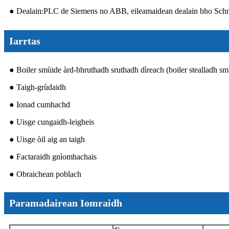
● Dealain
PLC de Siemens no ABB, eileamaidean dealain bho Schn
:
Iarrtas
● Boiler smùide àrd-bhruthadh sruthadh dìreach (boiler stealladh sm
● Taigh-grùdaidh
● Ionad cumhachd
● Uisge cungaidh-leigheis
● Uisge òil aig an taigh
● Factaraidh gnìomhachais
● Obraichean poblach
Paramadairean Iomraidh