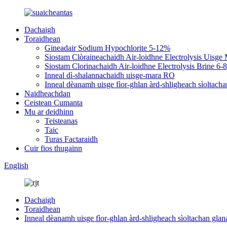
Dachaigh
Toraidhean
Gineadair Sodium Hypochlorite 5-12%
Siostam Clòraineachaidh Air-loidhne Electrolysis Uis
Siostam Clorinachaidh Air-loidhne Electrolysis Brine 6-
Inneal dì-shalannachaidh uisge-mara RO
Inneal dèanamh uisge fìor-ghlan àrd-shligheach sìoltachan
Naidheachdan
Ceistean Cumanta
Mu ar deidhinn
Teisteanas
Taic
Turas Factaraidh
Cuir fios thugainn
English
Dachaigh
Toraidhean
Inneal dèanamh uisge fìor-ghlan àrd-shligheach sìoltachan glana