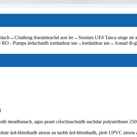
hlach
→
Criathrag tèarainteachd aon ìre
→
Siostam UFð Tanca uisge air 
e RO - Pumpa àrdachaidh iomlaidear ian
→
Iomlaidear ian
→
Aonad dì-g
I
 sreath meadhanach, agus peant crìochnachaidh uachdar polyurethane 2
 rubair àrd-bhruthadh airson an taobh àrd-bhruthadh, pìob UPVC airson 