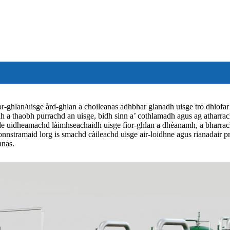
ìor-ghlan/uisge àrd-ghlan a choileanas adhbhar glanadh uisge tro dhiof
idh a thaobh purrachd an uisge, bidh sinn a’ cothlamadh agus ag atharra
de uidheamachd làimhseachaidh uisge fìor-ghlan a dhèanamh, a bharrachd
 ionnstramaid lorg is smachd càileachd uisge air-loidhne agus rianadair
anas.