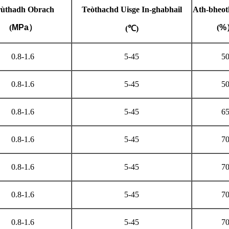
ùthadh Obrach
Teòthachd Uisge In-ghabhail
Ath-bheo
(
MPa
）
(
%
(℃)
0.8-1.6
5-45
5
0.8-1.6
5-45
5
0.8-1.6
5-45
6
0.8-1.6
5-45
7
0.8-1.6
5-45
7
0.8-1.6
5-45
7
0.8-1.6
5-45
7