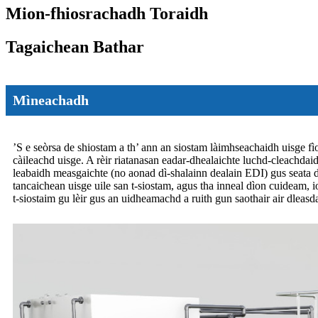
Mion-fhiosrachadh Toraidh
Tagaichean Bathar
Mìneachadh
’S e seòrsa de shiostam a th’ ann an siostam làimhseachaidh uisge f
càileachd uisge. A rèir riatanasan eadar-dhealaichte luchd-cleachda
leabaidh measgaichte (no aonad dì-shalainn dealain EDI) gus seata 
tancaichean uisge uile san t-siostam, agus tha inneal dìon cuideam,
t-siostaim gu lèir gus an uidheamachd a ruith gun saothair air dleasd