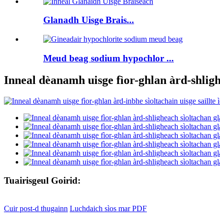
Glanadh Uisge Brais...
Meud beag sodium hypochlor ...
Inneal dèanamh uisge fìor-ghlan àrd-shligh
Tuairisgeul Goirid:
Cuir post-d thugainn
Luchdaich sìos mar PDF