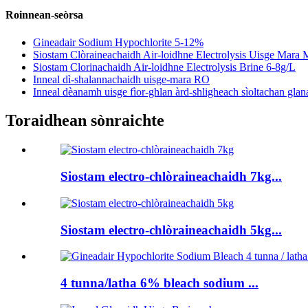
Roinnean-seòrsa
Gineadair Sodium Hypochlorite 5-12%
Siostam Clòraineachaidh Air-loidhne Electrolysis Uisge Mar
Siostam Clorinachaidh Air-loidhne Electrolysis Brine 6-8g/L
Inneal dì-shalannachaidh uisge-mara RO
Inneal dèanamh uisge fìor-ghlan àrd-shligheach sìoltachan glana
Toraidhean sònraichte
Siostam electro-chlòraineachaidh 7kg...
Siostam electro-chlòraineachaidh 5kg...
4 tunna/latha 6% bleach sodium ...