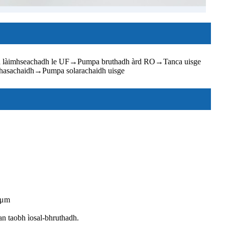
a làimhseachadh le UF
→
Pumpa bruthadh àrd RO
→
Tanca uisge
hasachaidh
→
Pumpa solarachaidh uisge
50μm
an taobh ìosal-bhruthadh.