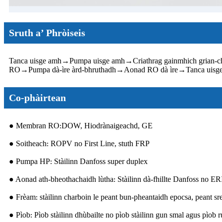
Sruth a’ Phròiseis
Tanca uisge amh
→
Pumpa uisge amh
→
Criathrag gainmhich grian-c
RO
→
Pumpa dà-ìre àrd-bhruthadh
→
Aonad RO dà ìre
→
Tanca uisg
Co-phàirtean
● Membran RO
DOW, Hiodrànaigeachd, GE
:
● Soitheach
ROPV no First Line, stuth FRP
:
● Pumpa HP
Stàilinn Danfoss super duplex
:
● Aonad ath-bheothachaidh lùtha
Stàilinn dà-fhillte Danfoss no ER
:
● Frèam
stàilinn charboin le peant bun-pheantaidh epocsa, peant
:
● Pìob
Pìob stàilinn dhùbailte no pìob stàilinn gun smal agus pìob
: