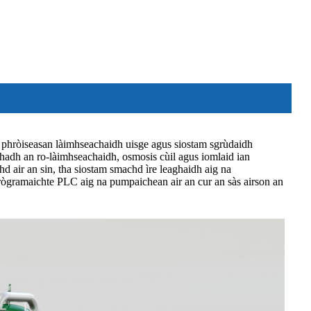
ar phròiseasan làimhseachaidh uisge agus siostam sgrùdaidh
chadh an ro-làimhseachaidh, osmosis cùil agus iomlaid ian
 air an sin, tha siostam smachd ìre leaghaidh aig na
 prògramaichte PLC aig na pumpaichean air an cur an sàs airson an