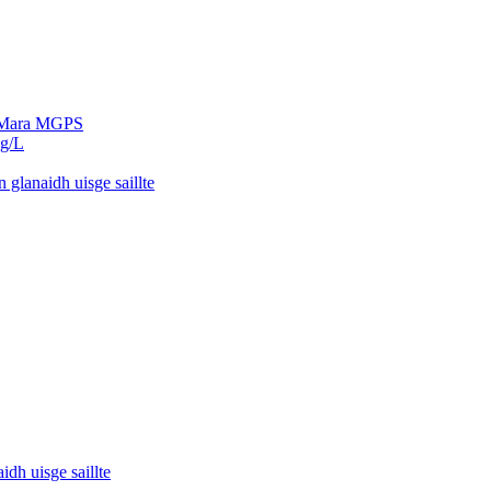
ge Mara MGPS
8g/L
 glanaidh uisge saillte
idh uisge saillte